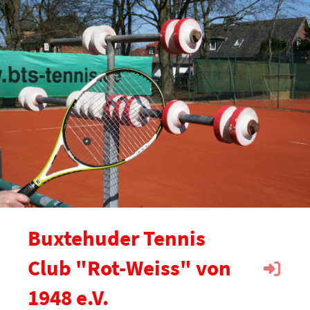
Buxtehuder Tennis
Club "Rot-Weiss" von
1948 e.V.