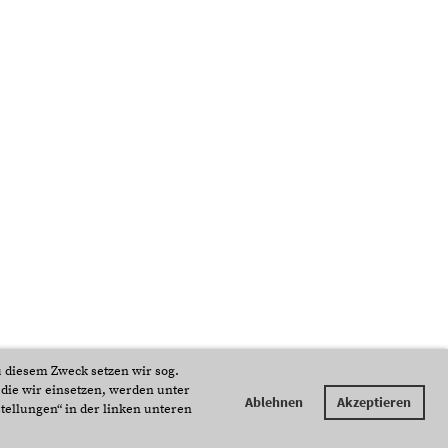
 diesem Zweck setzen wir sog.
 die wir einsetzen, werden unter
Ablehnen
Akzeptieren
tellungen“ in der linken unteren