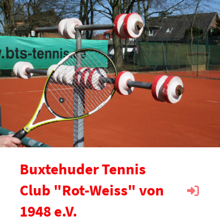
Buxtehuder Tennis
Club "Rot-Weiss" von
1948 e.V.